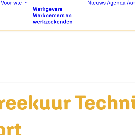
Voor wie
Nieuws
Agenda
Aa
Werkgevers
Werknemers en
werkzoekenden
reekuur Techn
ort