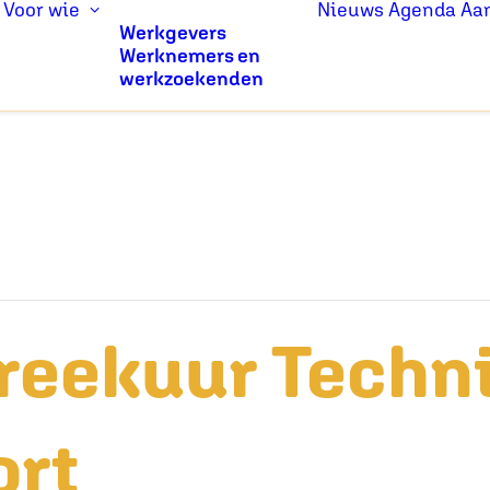
Voor wie
Nieuws
Agenda
Aa
Werkgevers
Werknemers en
werkzoekenden
reekuur Techn
ort