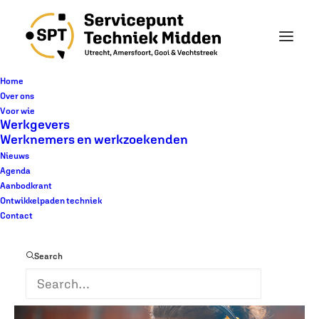
Home
Over ons
Voor wie
« Alle Evenementen
Werkgevers
Werknemers en werkzoekenden
Nieuws
Inloopspreekuur
Agenda
Aanbodkrant
Techniek – Hilversum
Ontwikkelpaden techniek
Contact
12 november @ 10:00
-
12:00
Search