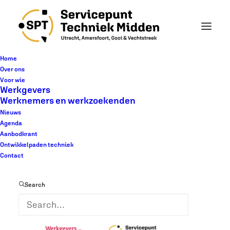
Home
Over ons
Voor wie
« Alle Evenementen
Werkgevers
Werknemers en werkzoekenden
Nieuws
Dit evenement is voorbij.
Agenda
Aanbodkrant
Ontwikkelpaden techniek
Meet & Match
Contact
Installatietechniek
Search
18 juni 2025 @ 15:00
-
17:00