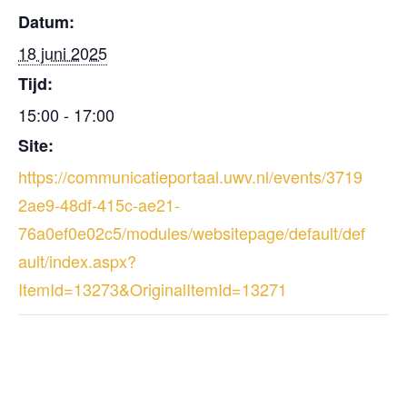
Datum:
18 juni 2025
Tijd:
15:00 - 17:00
Site:
https://communicatieportaal.uwv.nl/events/3719
2ae9-48df-415c-ae21-
76a0ef0e02c5/modules/websitepage/default/def
ault/index.aspx?
ItemId=13273&OriginalItemId=13271