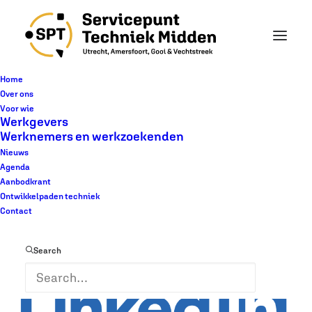
Home
Over ons
Voor wie
« Alle Evenementen
Werkgevers
Werknemers en werkzoekenden
Nieuws
Dit evenement is voorbij.
Agenda
Aanbodkrant
Ontwikkelpaden techniek
Online banenmarkt
Contact
7 april @ 10:00
-
12:00
Search