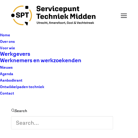
Home
Over ons
Voor wie
Werkgevers
Aanbodkrant juni:
Werknemers en werkzoekenden
Nieuws
dubbeldik
Agenda
Aanbodkrant
vakantienummer
Ontwikkelpaden techniek
Contact
Search