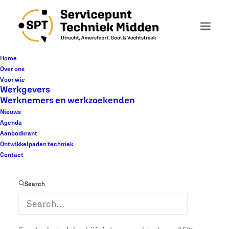
Home
Over ons
Voor wie
Werkgevers
Inspirerende
Werknemers en werkzoekenden
Nieuws
werkgever: Confed
Agenda
Aanbodkrant
Ontwikkelpaden techniek
Contact
Search